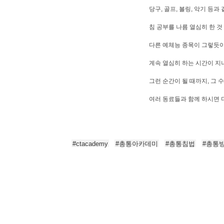
당구, 골프, 볼링, 악기 등
침 공부를 나름 열심히 한 
다른 예체능 종목이 그렇듯이
계속 열심히 하는 시간이 지
그런 순간이 될 때까지, 그
여러 동료들과 함께 하시면 
#
ctacademy
#
총통아카데미
#
총통침법
#
총통